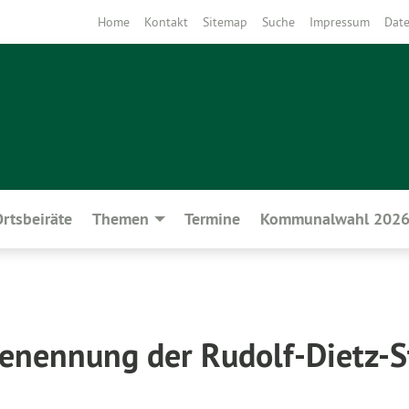
Home
Kontakt
Sitemap
Suche
Impressum
Date
rtsbeiräte
Themen
Termine
Kommunalwahl 202
nennung der Rudolf-Dietz-S